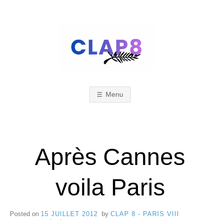
Skip
to
content
C
F
e
s
Menu
L
t
i
A
Après Cannes
v
a
voila Paris
l
P
d
Posted on
15 JUILLET 2012
by
CLAP 8 - PARIS VIII