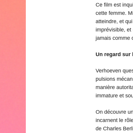
Ce film est inqu
cette femme. Mi
atteindre, et qu
imprévisible, et
jamais comme on
Un regard sur 
Verhoeven quest
pulsions mécani
manière autorita
immature et sou
On découvre une 
incarnent le rô
de Charles Berli