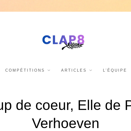
C
F
e
s
L
COMPÉTITIONS
ARTICLES
L’ÉQUIPE
t
i
A
p de coeur, Elle de 
v
a
Verhoeven
l