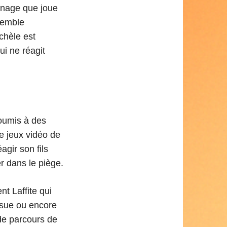
sonnage que joue
semble
chèle est
ui ne réagit
soumis à des
e jeux vidéo de
agir son fils
r dans le piège.
nt Laffite qui
ssue ou encore
 de parcours de