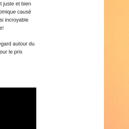
t juste et bien
 comique causé
ssi incroyable
e!
egard autour du
our le prix