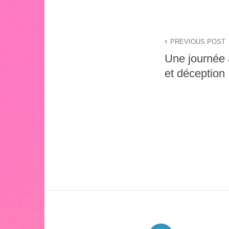
Navigation
PREVIOUS POST
de
Une journée 
l’article
et déception