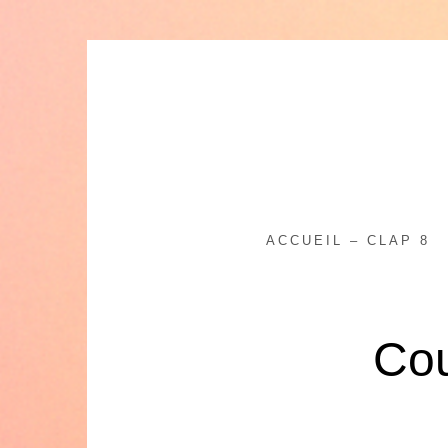
Skip
to
content
ACCUEIL – CLAP 8
Cou