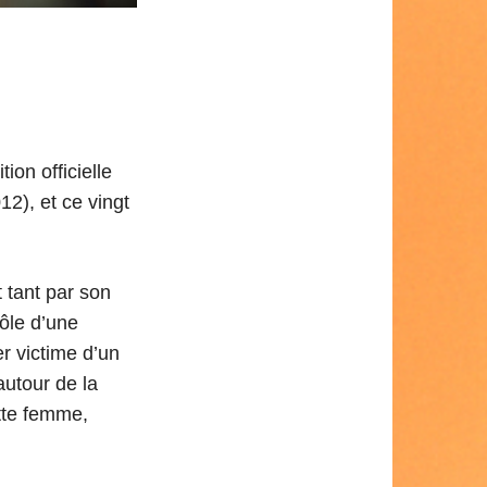
on officielle
2), et ce vingt
 tant par son
rôle d’une
r victime d’un
autour de la
ette femme,