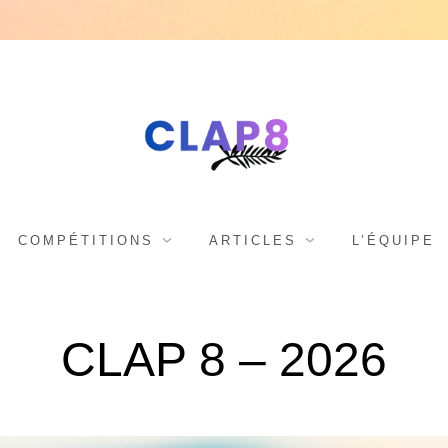
C
F
e
s
L
COMPÉTITIONS
ARTICLES
L’ÉQUIPE
t
i
A
CLAP 8 – 2026
v
a
l