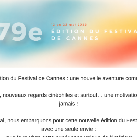
P
d
e
8
C
a
n
n
e
tion du Festival de Cannes : une nouvelle aventure co
s
 nouveaux regards cinéphiles et surtout… une motivatio
jamais !
i, nous embarquons pour cette nouvelle édition du Fes
avec une seule envie :