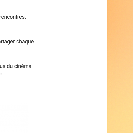
rencontres,
artager chaque
ous du cinéma
!