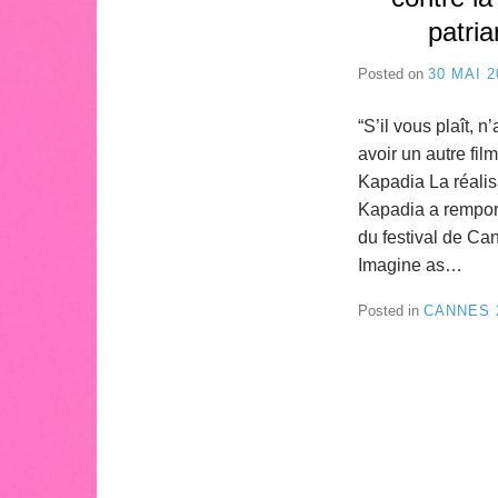
patria
Posted on
30 MAI 2
“S’il vous plaît, 
avoir un autre fi
Kapadia La réalis
Kapadia a remport
du festival de Ca
Imagine as…
Posted in
CANNES 
Navigation
des
articles