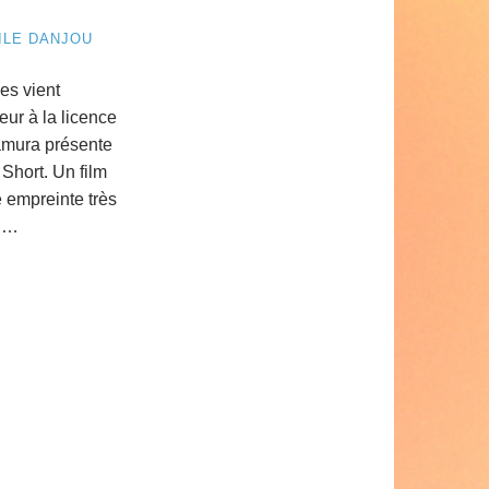
ILE DANJOU
es vient
eur à la licence
mamura présente
Short. Un film
e empreinte très
un…