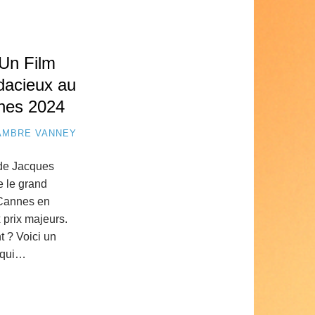
 Un Film
dacieux au
nnes 2024
AMBRE VANNEY
 de Jacques
 le grand
 Cannes en
 prix majeurs.
 ? Voici un
 qui…