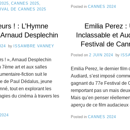
2025
,
CANNES 2025
,
Posted in
CANNES 2024
IVAL DE CANNES 2025
eurs ! : L’Hymne
Emilia Perez :
d’Arnaud Desplechin
Inclassable et Au
Festival de Ca
024
by
ISSAMBRE VANNEY
Posted on
2 JUIN 2024
by
ISS
s ! », Arnaud Desplechin
7ème art et aux salles
Emilia Perez, le dernier film
mentaire-fiction suit le
Audiard, s’est imposé comme
que de Paul Dédalus, jeune
gagnant du 77e Festival de
nné, tout en explorant les
remportant pas un mais deux
agies du cinéma à travers les
Mais qu’en penser réellement
aperçu de ce film audacieux
2024
Posted in
CANNES 2024