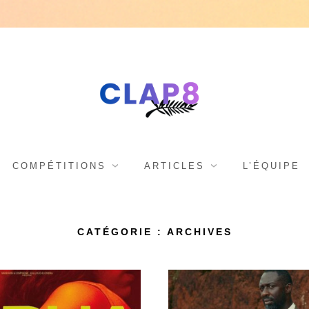
C
F
e
s
L
COMPÉTITIONS
ARTICLES
L’ÉQUIPE
t
i
A
CATÉGORIE : ARCHIVES
v
a
l