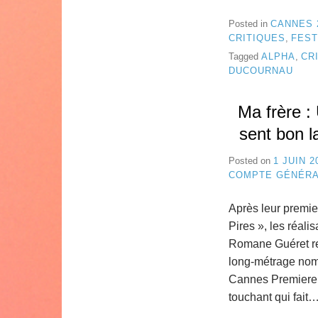
Posted in
CANNES 
CRITIQUES
,
FEST
Tagged
ALPHA
,
CR
DUCOURNAU
Ma frère : 
sent bon la
Posted on
1 JUIN 2
COMPTE GÉNÉR
Après leur premier
Pires », les réali
Romane Guéret r
long-métrage nom
Cannes Premiere. 
touchant qui fait