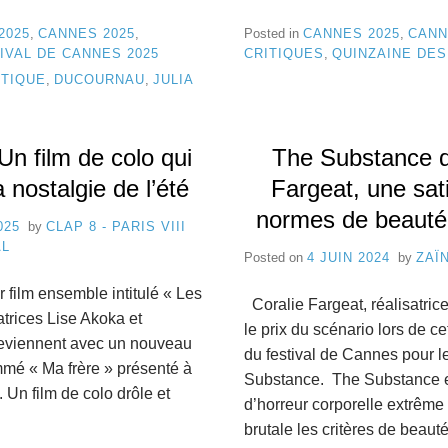
2025
,
CANNES 2025
,
Posted in
CANNES 2025
,
CANN
IVAL DE CANNES 2025
CRITIQUES
,
QUINZAINE DES
ITIQUE
,
DUCOURNAU
,
JULIA
Un film de colo qui
The Substance d
 nostalgie de l’été
Fargeat, une sati
normes de beauté
025
by
CLAP 8 - PARIS VIII
AL
Posted on
4 JUIN 2024
by
ZAÏ
 film ensemble intitulé « Les
Coralie Fargeat, réalisatrice
satrices Lise Akoka et
le prix du scénario lors de c
eviennent avec un nouveau
du festival de Cannes pour l
mé « Ma frère » présenté à
Substance. The Substance es
Un film de colo drôle et
d’horreur corporelle extrême 
…
brutale les critères de beau