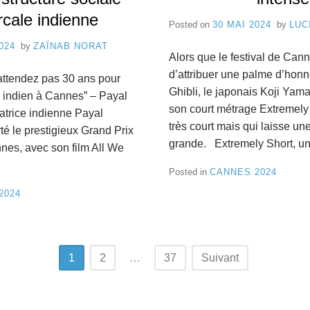
rcale indienne
Posted on
30 MAI 2024
by
LUC
024
by
ZAÏNAB NORAT
Alors que le festival de Cann
d’attribuer une palme d’honn
n’attendez pas 30 ans pour
Ghibli, le japonais Koji Ya
lm indien à Cannes” – Payal
son court métrage Extremely 
atrice indienne Payal
très court mais qui laisse un
é le prestigieux Grand Prix
grande. Extremely Short, 
nnes, avec son film All We
Posted in
CANNES 2024
2024
1
2
…
37
Suivant