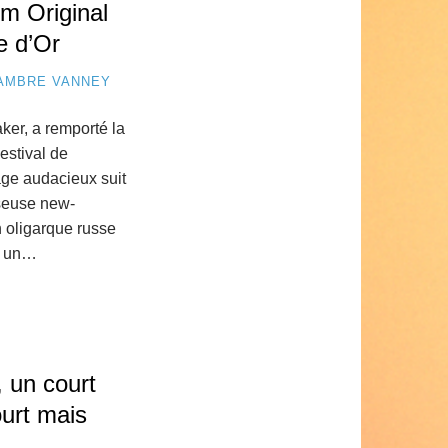
lm Original
e d’Or
AMBRE VANNEY
ker, a remporté la
estival de
ge audacieux suit
easeuse new-
un oligarque russe
ur un…
 un court
urt mais