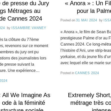
 de presse du Jury
« Anora » : Un Fi
gs Métrages au
pour la Palm
 de Cannes 2024
Posted on
31 MAI 2024
by
ISS
024
by
ISSAMBRE VANNEY
« Anora », le film de Sean Ba
prestigieuse Palme d’or au F
s la clôture du 77ème
Cannes 2024. Ce long-métra
es, revenons sur ce moment
l’histoire d’Ani, une strip-t
 membres du jury ont pu
yorkaise, et du jeune fils d’
tions des journalistes lors
avec lequel elle se marie s
de presse suivant la
ture. Une expérience…
Posted in
CANNES 2024
2024
: All We Imagine As
Extremely Short,
 ode à la féminité
métrage très co
 structure sociale
intense