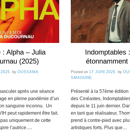
P
d
e
8
C
a
n
 : Alpha – Julia
Indomptables :
n
urnau (2025)
étonnamment 
e
 2025
by
OUSSAMA
Posted on
17 JUIN 2025
by
OU
SMAOUNE
s
 basculer après une séance
Présenté à la 57ème édition
age en pleine pandémie d’un
des Cinéastes, Indomptables 
sion sanguine inconnu. Un
depuis le 11 juin dernier. Da
VIH peut rapidement être fait.
en tant que réalisateur, Tho
t pas uniquement de cette
prend à contre-pied avec plu
pire l’autrice….
artistiques forts. Plus que…