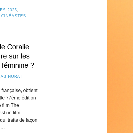
ES 2025
,
 CINÉASTES
e Coralie
re sur les
 féminine ?
NAB NORAT
 française, obtient
ette 77ème édition
e film The
t un film
qui traite de façon
té…