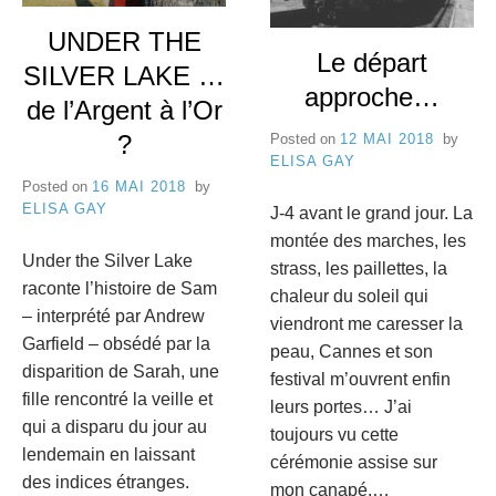
e
UNDER THE
8
C
Le départ
SILVER LAKE …
a
approche…
de l’Argent à l’Or
n
?
Posted on
12 MAI 2018
by
ELISA GAY
n
Posted on
16 MAI 2018
by
ELISA GAY
J-4 avant le grand jour. La
e
montée des marches, les
s
Under the Silver Lake
strass, les paillettes, la
raconte l’histoire de Sam
chaleur du soleil qui
– interprété par Andrew
viendront me caresser la
Garfield – obsédé par la
peau, Cannes et son
disparition de Sarah, une
festival m’ouvrent enfin
fille rencontré la veille et
leurs portes… J’ai
qui a disparu du jour au
toujours vu cette
lendemain en laissant
cérémonie assise sur
des indices étranges.
mon canapé,…