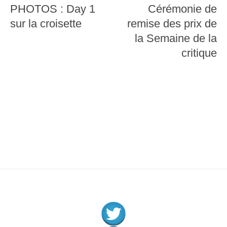
de
PHOTOS : Day 1
Cérémonie de
l’article
sur la croisette
remise des prix de
la Semaine de la
critique