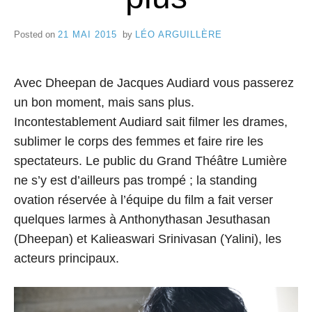
e
8
C
Posted on
21 MAI 2015
by
LÉO ARGUILLÈRE
a
Avec Dheepan de Jacques Audiard vous passerez
n
un bon moment, mais sans plus.
n
Incontestablement Audiard sait filmer les drames,
e
sublimer le corps des femmes et faire rire les
spectateurs. Le public du Grand Théâtre Lumière
s
ne s’y est d’ailleurs pas trompé ; la standing
ovation réservée à l’équipe du film a fait verser
quelques larmes à Anthonythasan Jesuthasan
(Dheepan) et Kalieaswari Srinivasan (Yalini), les
acteurs principaux.