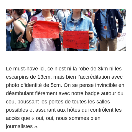
e
8
C
a
n
n
e
Le must-have ici, ce n’est ni la robe de 3km ni les
s
escarpins de 13cm, mais bien l’accréditation avec
photo d’identité de 5cm. On se pense invincible en
déambulant fièrement avec notre badge autour du
cou, poussant les portes de toutes les salles
possibles et assurant aux hôtes qui contrôlent les
accès que « oui, oui, nous sommes bien
journalistes ».