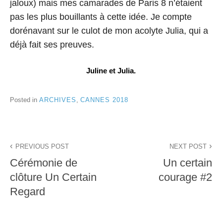
jaloux) mais mes camarades de Paris 8 n’étaient
pas les plus bouillants à cette idée. Je compte
dorénavant sur le culot de mon acolyte Julia, qui a
déjà fait ses preuves.
Juline et Julia.
Posted in
ARCHIVES
,
CANNES 2018
Navigation
PREVIOUS POST
NEXT POST
de
Cérémonie de
Un certain
l’article
clôture Un Certain
courage #2
Regard