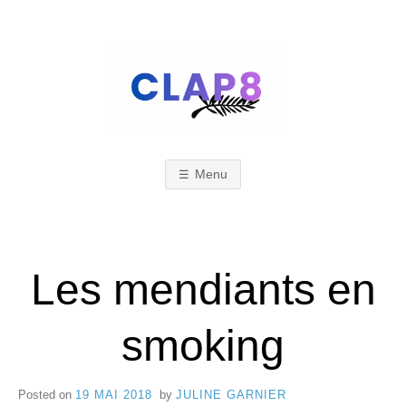
Skip
to
content
C
F
e
s
Menu
L
t
i
A
Les mendiants en
v
a
smoking
l
P
d
Posted on
19 MAI 2018
by
JULINE GARNIER