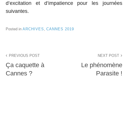
d’excitation et d’impatience pour les journées
suivantes.
Posted in
ARCHIVES
,
CANNES 2019
Navigation
PREVIOUS POST
NEXT POST
de
Ça caquette à
Le phénomène
l’article
Cannes ?
Parasite !