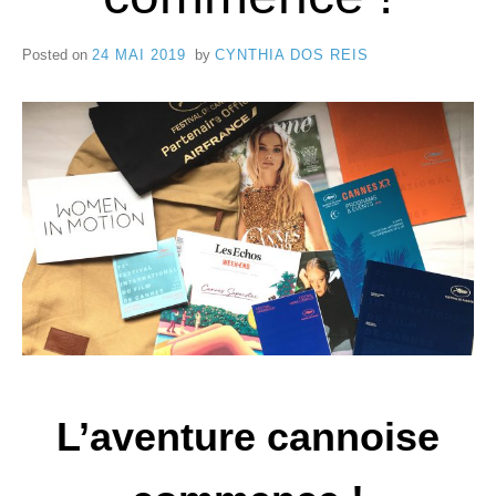
e
8
C
Posted on
24 MAI 2019
by
CYNTHIA DOS REIS
a
n
n
e
s
L’aventure cannoise