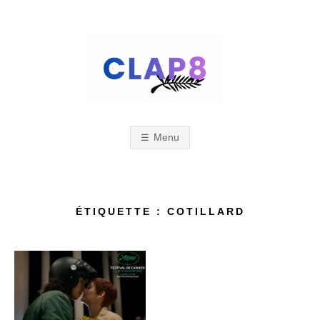
Skip
to
content
C
F
e
s
Menu
L
t
i
A
ÉTIQUETTE : COTILLARD
v
a
l
P
d