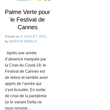
e
8
Palme Verte pour
C
le Festival de
a
Cannes
n
Posted on
4 JUILLET 2021
n
by
MARTIN BRIALY
e
Après une année
s
d’absence marquée par
la Crise du Covid-19, le
Festival de Cannes est
de retour et semble avoir
appris de l’année qui
s’est écoulée. En sortie
de crise de la pandémie
(si le variant Delta ne
nous renvoie…