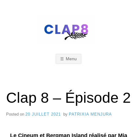
Skip
to
content
C
F
e
s
Menu
L
t
i
A
Clap 8 – Épisode 2
v
a
Posted on
20 JUILLET 2021
by
PATRIXIA MENJURA
l
P
d
Le Cineum et
Bergman Island réalisé par Mia