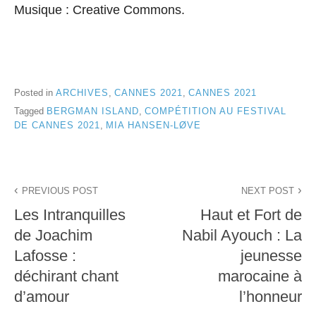
Musique : Creative Commons.
Posted in
ARCHIVES
,
CANNES 2021
,
CANNES 2021
Tagged
BERGMAN ISLAND
,
COMPÉTITION AU FESTIVAL
DE CANNES 2021
,
MIA HANSEN-LØVE
Navigation
PREVIOUS POST
NEXT POST
de
Les Intranquilles
Haut et Fort de
l’article
de Joachim
Nabil Ayouch : La
Lafosse :
jeunesse
déchirant chant
marocaine à
d’amour
l’honneur