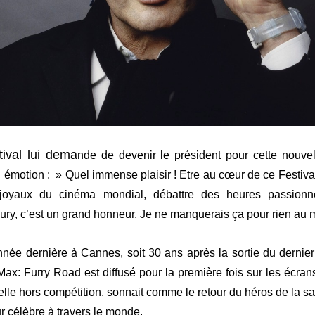
tival lui dema
nde de devenir le président pour cette nouv
n émotion : » Quel immense plaisir ! Etre au cœur de ce Festival
 joyaux du cinéma mondial, débattre des heures passio
ry, c’est un grand honneur. Je ne manquerais ça pour rien au 
année dernière à Cannes, soit 30 ans après la sortie du derni
: Furry Road est diffusé pour la première fois sur les écrans
ielle hors compétition, sonnait comme le retour du héros de la s
r célèbre à travers le monde.