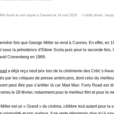
 film foule le red carpet à Cannes le 14 mai 2015 / crédit photo: Jacq
remière fois que George Miller se rend à Cannes. En effet, en 1
l sous la présidence d’Ettore Scola puis pour la seconde fois, l
David Cronenberg en 1989.
Road
a déjà reçu neuf prix lors de la cérémonie des Critic’s Awa
és par les critiques de presse américains, dont celui du meilleur
ont peut être pas s’arrêter là car Mad Max: Furry Road est di
remis le 28 février, notamment pour le meilleur film et pour le me
Miller est un « Grand » du cinéma, célèbre tout autant pour l
on originalité et son audace. Il ne reste désormais plus qu’à sa