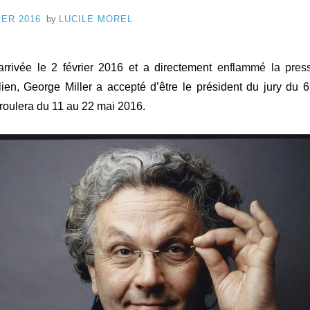
P
d
IER 2016
by
LUCILE MOREL
e
8
C
arrivée le 2 février 2016 et a directement
enflammé la press
a
lien, George Miller a accepté d’être le président du jury du
roulera du 11 au 22 mai 2016.
n
n
e
s