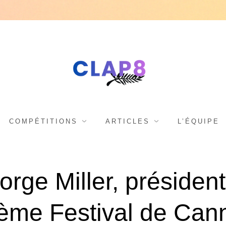
C
F
e
s
L
COMPÉTITIONS
ARTICLES
L’ÉQUIPE
t
i
A
rge Miller, présiden
v
a
ème Festival de Can
l