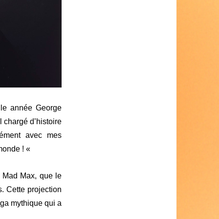
elle année George
 chargé d’histoire
nnément avec mes
monde ! «
er Mad Max, que le
. Cette projection
aga mythique qui a