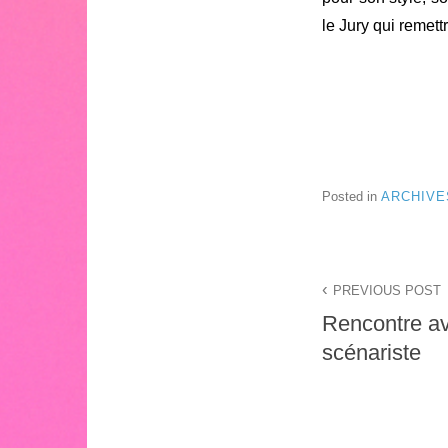
le Jury qui remett
Lucile
Posted in
ARCHIVE
Navigation
PREVIOUS POST
de
Rencontre av
l’article
scénariste