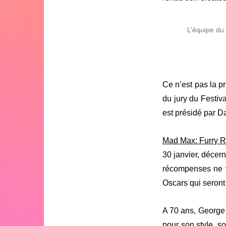
L’équipe du
Ce n’est pas la p
du jury du Festiva
est présidé par 
Mad Max: Furry 
30 janvier, décern
récompenses ne v
Oscars qui seront 
A 70 ans, George 
pour son style, s