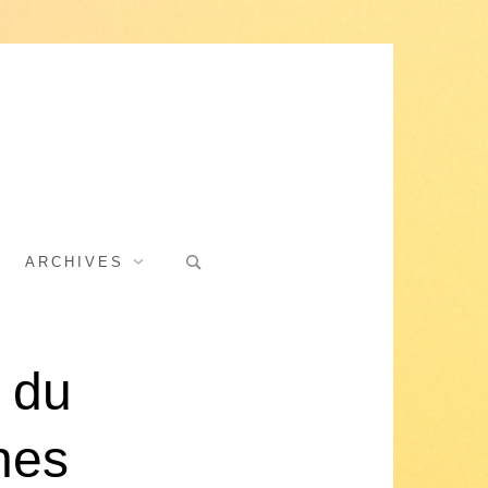
Search
ARCHIVES
for:
t du
nes