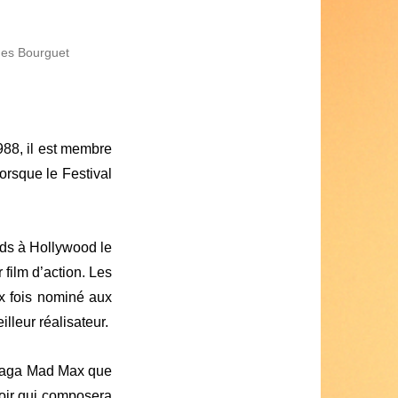
ues Bourguet
988, il est membre
orsque le Festival
rds à Hollywood le
 film d’action. Les
x fois nominé aux
illeur réalisateur.
a saga Mad Max que
voir qui composera