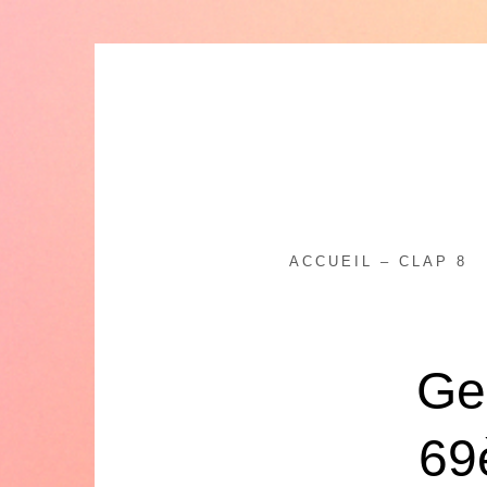
Skip
to
content
ACCUEIL – CLAP 8
Geo
69