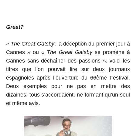
e
8
C
a
Great?
n
«
The Great Gatsby
, la déception du premier jour à
n
Cannes » ou «
The Great Gatsby
se promène à
e
Cannes sans déchaîner des passions », voici les
titres que l’on pouvait lire sur deux journaux
s
espagnoles après l’ouverture du 66ème Festival.
Deux exemples pour ne pas en mettre des
dizaines: tous s’accordaient, ne formant qu’un seul
et même avis.