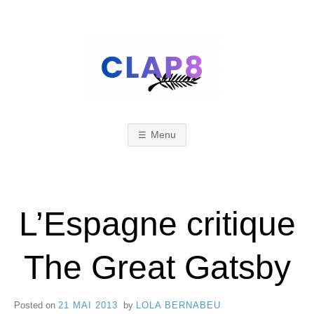
Skip
to
content
C
F
e
s
Menu
L
t
i
A
L’Espagne critique
v
a
The Great Gatsby
l
P
d
Posted on
21 MAI 2013
by
LOLA BERNABEU