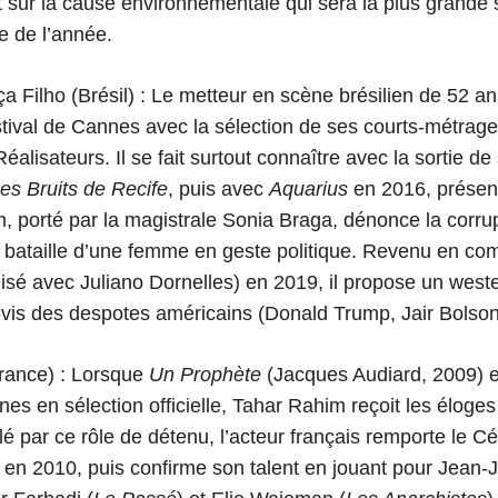
t sur la cause environnementale qui sera la plus grande s
e de l’année.
 Filho (Brésil) :
Le metteur en scène brésilien de 52 an
stival de Cannes avec la sélection de ses courts-métrage
alisateurs. Il se fait surtout connaître avec la sortie d
es Bruits de Recife
, puis avec
Aquarius
en 2016, présen
film, porté par la magistrale Sonia Braga, dénonce la corru
a bataille d’une femme en geste politique. Revenu en com
lisé avec Juliano Dornelles) en 2019, il propose un west
-à-vis des despotes américains (Donald Trump, Jair Bolso
rance) : Lorsque
Un Prophète
(Jacques Audiard, 2009) e
es en sélection officielle, Tahar Rahim reçoit les éloges
é par ce rôle de détenu, l’acteur français remporte le Cé
 en 2010, puis confirme son talent en jouant pour Jean