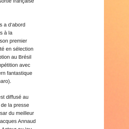
ortie française
s a d’abord
s à la
e son premier
té en sélection
ption au Brésil
pétition avec
ern fantastique
naro).
st diffusé au
 de la presse
sar du meilleur
-Jacques Annaud