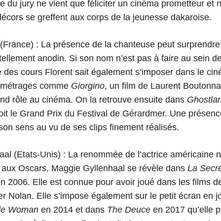
 du jury ne vient que féliciter un cinéma prometteur et 
 décors se greffent aux corps de la jeunesse dakaroise.
(France) :
La présence de la chanteuse peut surprendre 
 tellement anodin. Si son nom n’est pas à faire au sein d
e des cours Florent sait également s’imposer dans le ci
s métrages comme
Giorgino
, un film de Laurent Boutonnat 
nd rôle au cinéma. On la retrouve ensuite dans
Ghostla
oit le Grand Prix du Festival de Gérardmer. Une présenc
 son sens au vu de ses clips finement réalisés.
al (Etats-Unis) :
La renommée de l’actrice américaine n’
 aux Oscars, Maggie Gyllenhaal se révèle dans
La Secré
n 2006. Elle est connue pour avoir joué dans les films d
er Nolan. Elle s’impose également sur le petit écran en j
le Woman
en 2014 et dans
The Deuce
en 2017 qu’elle p