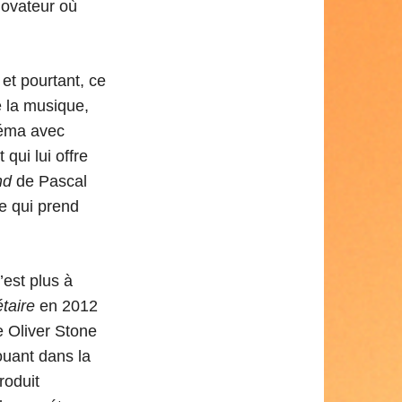
novateur où
et pourtant, ce
e la musique,
néma avec
qui lui offre
nd
de Pascal
e qui prend
est plus à
taire
en 2012
e Oliver Stone
ouant dans la
roduit