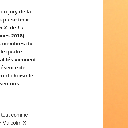
du jury de la
s pu se tenir
m X
, de
La
nnes 2018)
es membres du
de quatre
lités viennent
présence de
ront choisir le
ésentons.
e, tout comme
re Malcolm X