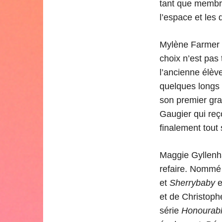
tant que membre
l’espace et les
Mylène Farmer 
choix n’est pas
l’ancienne élèv
quelques long
son premier gra
Gaugier qui reç
finalement tout
Maggie Gyllenha
refaire. Nommé
et
Sherrybaby
e
et de Christoph
série
Honourab