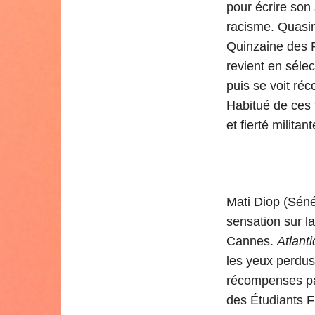
pour écrire son
racisme. Quasim
Quinzaine des 
revient en sélec
puis se voit ré
Habitué de ces f
et fierté militan
Mati Diop (Sénég
sensation sur la
Cannes.
Atlant
les yeux perdus
récompenses par
des Étudiants 