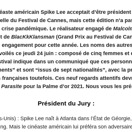
néaste américain Spike Lee acceptait d’être président 
ielle du Festival de Cannes, mais cette édition n’a pa
a crise pandémique. Le réalisateur engagé de
Malcol
t de
BlacKkKlansman
(Grand Prix au Festival de Ca
n engagement pour cette année. Les noms des autr
évoilés ce jeudi 24 juin : composé de cinq femmes et 
stival indique dans un communiqué que ces personna
nents” et sont “issus de sept nationalités”, avec la 
s françaises toutefois. Ces neuf regards attentifs dev
e
Parasite
pour la Palme d’or 2021. Nous vous les pr
Président du Jury :
s-Unis) : Spike Lee naît à Atlanta dans l’État de Géorgi
ing. Mais le cinéaste américain lui préféra son adversai