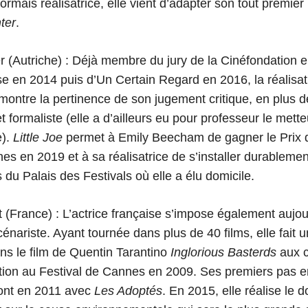
rmais réalisatrice, elle vient d’adapter son tout premie
ter
.
 (Autriche) : Déjà membre du jury de la Cinéfondation e
e en 2014 puis d’Un Certain Regard en 2016, la réalisat
montre la pertinence de son jugement critique, en plus d
t formaliste (elle a d’ailleurs eu pour professeur le mett
).
Little Joe
permet à Emily Beecham de gagner le Prix d’
es en 2019 et à sa réalisatrice de s’installer durablemen
du Palais des Festivals où elle a élu domicile.
 (France) :
L’actrice française s’impose également aujou
scénariste. Ayant tournée dans plus de 40 films, elle fait 
s le film de Quentin Tarantino
Inglorious Basterds
aux 
ition au Festival de Cannes en 2009. Ses premiers pas e
 font en 2011 avec
Les Adoptés
. En 2015, elle réalise le 