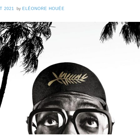
P
d
T 2021
by
ELÉONORE HOUÉE
e
8
C
a
n
n
e
s