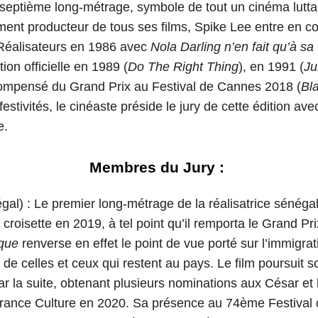
 septième long-métrage, symbole de tout un cinéma luttan
ent producteur de tous ses films, Spike Lee entre en co
Réalisateurs en 1986 avec
Nola Darling n’en fait qu’à sa 
tion officielle en 1989 (
Do The Right Thing
), en 1991 (
Ju
compensé du Grand Prix au Festival de Cannes 2018 (
Bl
estivités, le cinéaste préside le jury de cette édition a
te.
Membres du Jury :
al) : Le premier long-métrage de la réalisatrice sénégala
 croisette en 2019, à tel point qu’il remporta le Grand Pr
ique
renverse en effet le point de vue porté sur l’immigrat
 de celles et ceux qui restent au pays. Le film poursuit 
 la suite, obtenant plusieurs nominations aux César et
France Culture en 2020. Sa présence au 74ème Festival