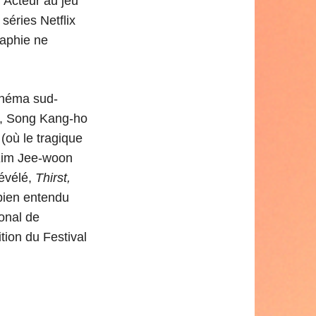
. Acteur au jeu
séries Netflix
raphie ne
inéma sud-
s, Song Kang-ho
(où le tragique
r Kim Jee-woon
révélé,
Thirst,
 bien entendu
ional de
tion du Festival