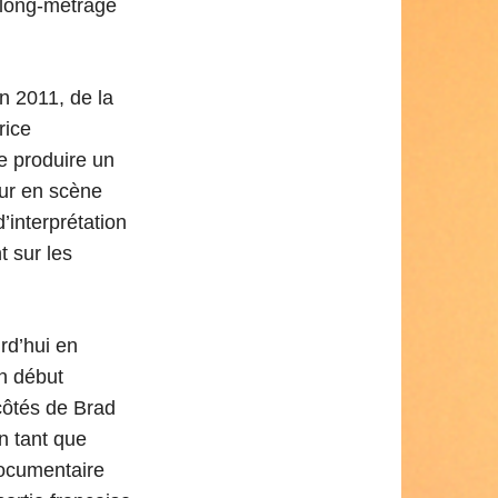
r long-métrage
n 2011, de la
rice
e produire un
eur en scène
interprétation
t sur les
rd’hui en
un début
côtés de Brad
n tant que
documentaire