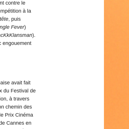
t contre le
mpétition à la
tête
, puis
ngle Fever
)
acKkKlansman
).
vec engouement
ise avait fait
ix du Festival de
ion, à travers
son chemin des
 le Prix Cinéma
 de Cannes en