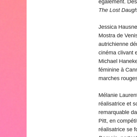
également. Déso
The Lost Daugh
Jessica Hausner
Mostra de Venis
autrichienne dé
cinéma clivant e
Michael Haneke
féminine à Cann
marches rouges 
Mélanie Laurent
réalisatrice et 
remarquable dan
Pitt, en compét
réalisatrice se