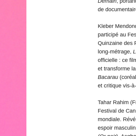
Demain
, portan
de documentair
Kleber Mendonça
participé au Fe
Quinzaine des Ré
long-métrage,
L
officielle : ce 
et transforme l
Bacarau
(coréa
et critique vis
Tahar Rahim (F
Festival de Cann
mondiale. Révél
espoir masculin