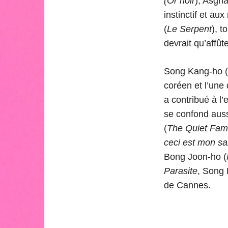
(Or noir
), Asgha
instinctif et a
(
Le Serpent
), t
devrait qu’affû
Song Kang-ho (C
coréen et l’un
a contribué à l
se confond aussi
(
The Quiet Fami
ceci est mon s
Bong Joon-ho (
Parasite
, Song 
de Cannes.