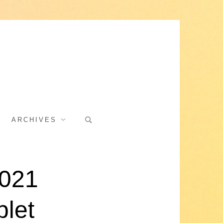
Search
ARCHIVES
for:
2021
plet