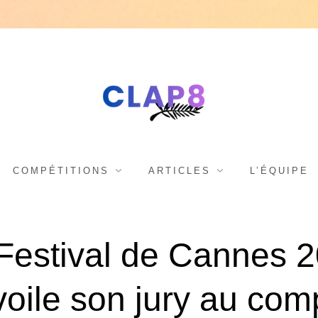
C
F
e
s
L
COMPÉTITIONS
ARTICLES
L’ÉQUIPE
t
i
A
Festival de Cannes 
v
a
oile son jury au com
l