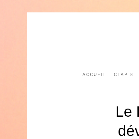
Skip
to
content
ACCUEIL – CLAP 8
Le 
dév