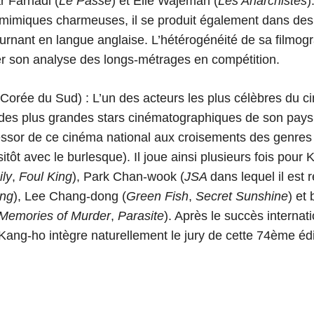
r Farhadi (
Le Passé
) et Elie Wajeman (
Les Anarchistes
)
ux mimiques charmeuses, il se produit également dans des 
ournant en langue anglaise. L’hétérogénéité de sa filmog
ter son analyse des longs-métrages en compétition.
orée du Sud) : L’un des acteurs les plus célèbres du c
e des plus grandes stars cinématographiques de son pay
’essor de ce cinéma national aux croisements des genres 
tôt avec le burlesque). Il joue ainsi plusieurs fois pou
ly
,
Foul King
), Park Chan-wook (
JSA
dans lequel il est 
ang
), Lee Chang-dong (
Green Fish
,
Secret Sunshine
) et
Memories of Murder
,
Parasite
). Après le succès internat
Kang-ho intègre naturellement le jury de cette 74ème édi