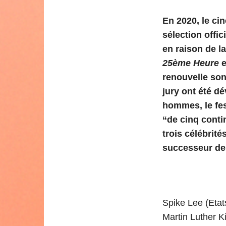
En 2020, le ci
sélection offic
en raison de l
25ème Heure
e
renouvelle so
jury ont été d
hommes, le fe
“de cinq conti
trois célébrité
successeur d
Spike Lee (Etat
Martin Luther K