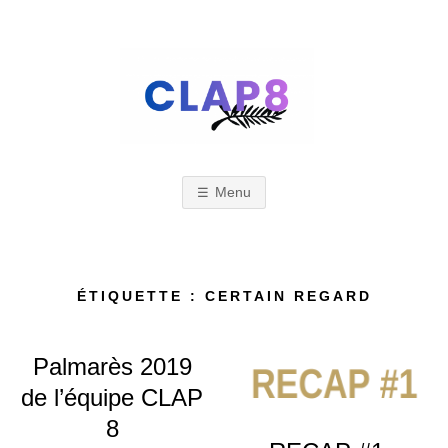
Skip
to
content
C
F
e
s
Menu
L
t
i
A
ÉTIQUETTE : CERTAIN REGARD
v
a
Palmarès 2019
l
P
de l’équipe CLAP
d
8