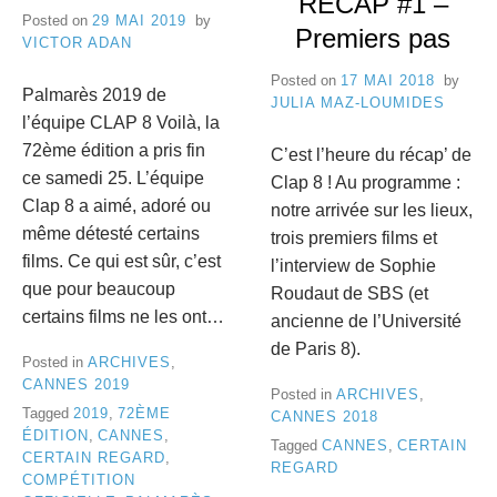
RECAP #1 –
e
Posted on
29 MAI 2019
by
Premiers pas
8
VICTOR ADAN
C
Posted on
17 MAI 2018
by
a
Palmarès 2019 de
JULIA MAZ-LOUMIDES
l’équipe CLAP 8 Voilà, la
n
72ème édition a pris fin
C’est l’heure du récap’ de
n
ce samedi 25. L’équipe
Clap 8 ! Au programme :
Clap 8 a aimé, adoré ou
notre arrivée sur les lieux,
e
même détesté certains
trois premiers films et
s
films. Ce qui est sûr, c’est
l’interview de Sophie
que pour beaucoup
Roudaut de SBS (et
certains films ne les ont…
ancienne de l’Université
de Paris 8).
Posted in
ARCHIVES
,
CANNES 2019
Posted in
ARCHIVES
,
Tagged
2019
,
72ÈME
CANNES 2018
ÉDITION
,
CANNES
,
Tagged
CANNES
,
CERTAIN
CERTAIN REGARD
,
REGARD
COMPÉTITION