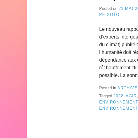
Posted on
21 MAI 2
PEIXOTO
Le nouveau rappo
d’experts intergo
du climat) publié 
l’humanité doit r
dépendance aux én
réchauffement cli
possible. La son
Posted in
ARCHIVE
Tagged
2022
,
AGIR
ENVIRONNEMEN
ENVIRONNEMENT