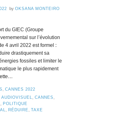
P
d
022
by
OKSANA MONTEIRO
e
8
C
rt du GIEC (Groupe
uvernemental sur l’évolution
a
de 4 avril 2022 est formel :
n
éduire drastiquement sa
ergies fossiles et limiter le
n
matique le plus rapidement
e
nette…
s
S
,
CANNES 2022
,
AUDIOVISUEL
,
CANNES
,
T
,
POLITIQUE
AL
,
RÉDUIRE
,
TAXE