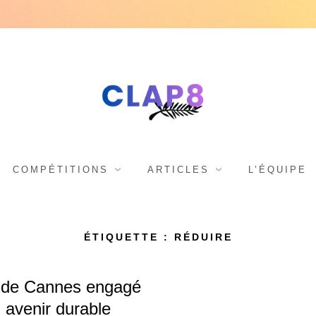
C
F
e
s
L
COMPÉTITIONS
ARTICLES
L’ÉQUIPE
t
i
A
ÉTIQUETTE : RÉDUIRE
v
a
l de Cannes engagé
l
 avenir durable