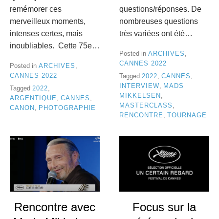
remémorer ces
questions/réponses. De
merveilleux moments,
nombreuses questions
intenses certes, mais
très variées ont été…
inoubliables. Cette 75e…
Posted in
ARCHIVES
,
CANNES 2022
Posted in
ARCHIVES
,
CANNES 2022
Tagged
2022
,
CANNES
,
INTERVIEW
,
MADS
Tagged
2022
,
MIKKELSEN
,
ARGENTIQUE
,
CANNES
,
MASTERCLASS
,
CANON
,
PHOTOGRAPHIE
RENCONTRE
,
TOURNAGE
Rencontre avec
Focus sur la