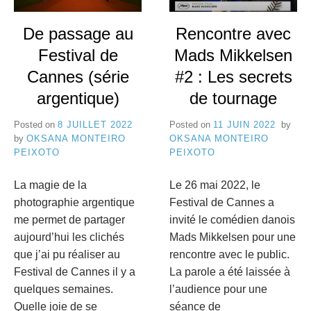
e
8
De passage au
Rencontre avec
C
Festival de
Mads Mikkelsen
a
Cannes (série
#2 : Les secrets
n
argentique)
de tournage
n
Posted on
8 JUILLET 2022
Posted on
11 JUIN 2022
by
e
by
OKSANA MONTEIRO
OKSANA MONTEIRO
PEIXOTO
PEIXOTO
s
La magie de la
Le 26 mai 2022, le
photographie argentique
Festival de Cannes a
me permet de partager
invité le comédien danois
aujourd’hui les clichés
Mads Mikkelsen pour une
que j’ai pu réaliser au
rencontre avec le public.
Festival de Cannes il y a
La parole a été laissée à
quelques semaines.
l’audience pour une
Quelle joie de se
séance de