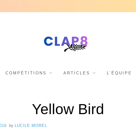
C
F
e
s
L
COMPÉTITIONS
ARTICLES
L’ÉQUIPE
t
i
A
Yellow Bird
v
a
016
by
LUCILE MOREL
l