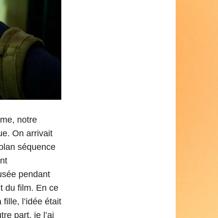
ime, notre
e. On arrivait
e plan séquence
nt
fusée pendant
t du film. En ce
lle, l’idée était
e part, je l’ai