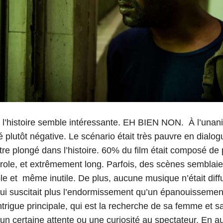
 l’histoire semble intéressante. EH BIEN NON. À l’unan
 plutôt négative. Le scénario était très pauvre en dialogu
 être plongé dans l’histoire. 60% du film était composé d
arole, et extrêmement long. Parfois, des scènes semblaie
e et même inutile. De plus, aucune musique n’était dif
e qui suscitait plus l’endormissement qu’un épanouissemen
ntrigue principale, qui est la recherche de sa femme et sa fi
n certaine attente ou une curiosité au spectateur. En autr