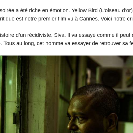
P
d
oirée a été riche en émotion. Yellow Bird (L’oiseau d’or),
e
itique est notre premier film vu à Cannes. Voici notre cri
8
C
histoire d’un récidiviste, Siva. Il va essayé comme il peut
a
. Tous au long, cet homme va essayer de retrouver sa fe
n
n
e
s