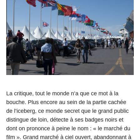
e
8
C
a
n
n
e
s
La critique, tout le monde n’a que ce mot à la
bouche. Plus encore au sein de la partie cachée
de l’iceberg, ce monde secret que le grand public
distingue de loin, détecte à ses badges noirs et
dont on prononce à peine le nom : « le marché du
film ». Grand marché à ciel ouvert, abandonnant à