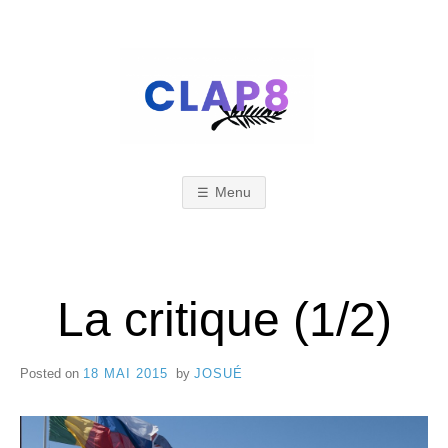
Skip
to
content
C
F
e
s
Menu
L
t
i
A
La critique (1/2)
v
a
Posted on
18 MAI 2015
by
JOSUÉ
l
P
d