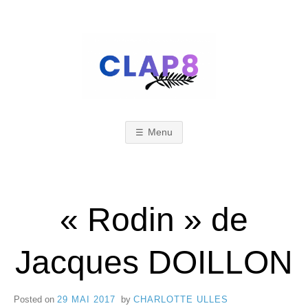
Skip
to
content
C
F
e
s
Menu
L
t
i
A
« Rodin » de
v
a
Jacques DOILLON
l
P
d
Posted on
29 MAI 2017
by
CHARLOTTE ULLES