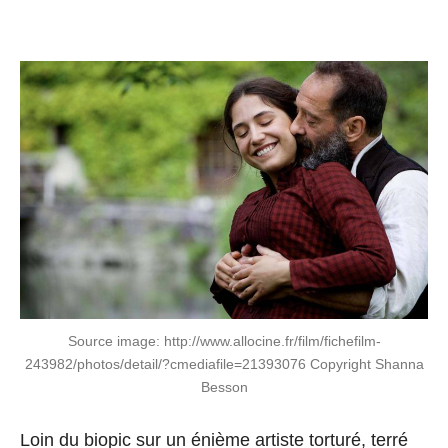
e
8
C
a
n
n
e
s
Source image: http://www.allocine.fr/film/fichefilm-
243982/photos/detail/?cmediafile=21393076 Copyright Shanna
Besson
Loin du biopic sur un énième artiste torturé, terré