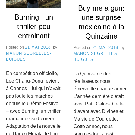
e
Buy me a gun:
8
C
Burning : un
une surprise
a
thriller peu
mexicaine à la
entrainant
Quinzaine
n
Posted on
21 MAI 2018
by
n
Posted on
21 MAI 2018
by
MANON SEGRELLES-
MANON SEGRELLES-
e
BUIGUES
BUIGUES
s
En compétition officielle,
La Quinzaine des
Lee Chang-Dong revient
réalisateurs nous
à Cannes – lui qui n’avait
émerveille chaque année.
pas foulé les marches
L’année dernière c’était
depuis le 63ème Festival
avec Patti Cakes. Celle
– avec Burning, un thriller
d’avant avec Divines et
dramatique sud-coréen.
Ma vie de Courgette.
Adaptation de la nouvelle
Cette année, nous
de Haruki Muraki, le film
sommes tout aussi