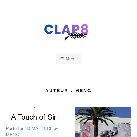
Skip
to
content
C
F
e
s
Menu
L
t
i
A
AUTEUR :
MENG
v
a
l
A Touch of Sin
P
d
Posted on
30 MAI 2013
by
MENG