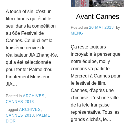
e
8
A touch of sin, c’est un
C
Avant Cannes
film chinois qui était le
a
seul dans la compétition
Posted on
20 MAI 2013
by
au 66e Festival de
MENG
n
Cannes. Celui-ci est la
n
Ça reste toujours
troisième œuvre du
incroyable à penser que
réalisateur JIA Zhang-Ke,
e
notre équipe, moi y
qui a été sélectionnée
s
compris va partir le
pour tenter Palme d’or.
Mercredi à Cannes pour
Finalement Monsieur
le festival de film.
JIA…
Cannes, d’après une
Posted in
ARCHIVES
,
chinoise, c’est une ville
CANNES 2013
de la fête française
Tagged
ARCHIVES
,
représentative. Tous les
CANNES 2013
,
PALME
grands clichés, le…
D'OR