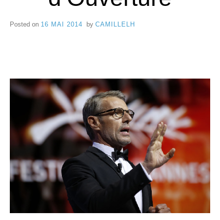
e
8
C
Posted on
16 MAI 2014
by
CAMILLELH
a
n
n
e
s