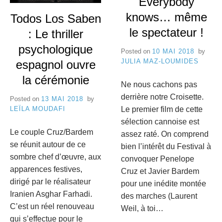
Everybody
e
knows… même
Todos Los Saben
8
C
le spectateur !
: Le thriller
a
psychologique
Posted on
10 MAI 2018
by
n
JULIA MAZ-LOUMIDES
espagnol ouvre
la cérémonie
n
Ne nous cachons pas
derrière notre Croisette.
e
Posted on
13 MAI 2018
by
Le premier film de cette
LEÏLA MOUDAFI
s
sélection cannoise est
Le couple Cruz/Bardem
assez raté. On comprend
se réunit autour de ce
bien l’intérêt du Festival à
sombre chef d’œuvre, aux
convoquer Penelope
apparences festives,
Cruz et Javier Bardem
dirigé par le réalisateur
pour une inédite montée
Iranien Asghar Farhadi.
des marches (Laurent
C’est un réel renouveau
Weil, à toi…
qui s’effectue pour le