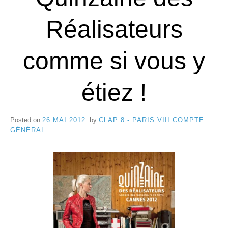
e
8
Réalisateurs
C
a
comme si vous y
n
n
étiez !
e
s
Posted on
26 MAI 2012
by
CLAP 8 - PARIS VIII COMPTE
GÉNÉRAL