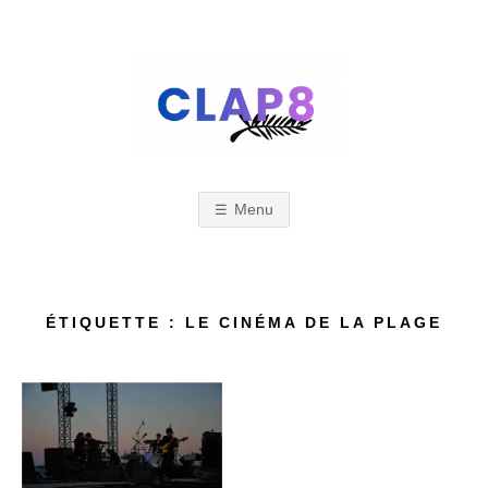
Skip
to
content
C
F
e
s
Menu
L
t
i
A
ÉTIQUETTE : LE CINÉMA DE LA PLAGE
v
a
l
P
d