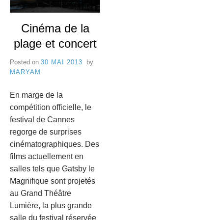
e
8
C
Cinéma de la
a
plage et concert
n
Posted on
30 MAI 2013
by
MARYAM
n
En marge de la
e
compétition officielle, le
s
festival de Cannes
regorge de surprises
cinématographiques. Des
films actuellement en
salles tels que Gatsby le
Magnifique sont projetés
au Grand Théâtre
Lumière, la plus grande
salle du festival réservée