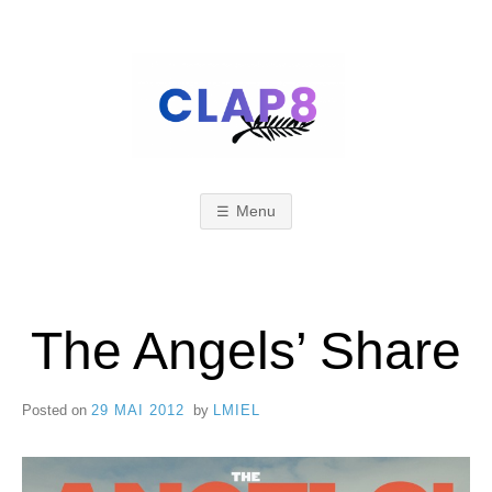
Skip
to
content
C
F
e
s
Menu
L
t
i
A
The Angels’ Share
v
a
Posted on
29 MAI 2012
by
LMIEL
l
P
d