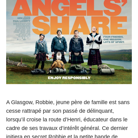
e
8
C
a
n
n
e
s
A Glasgow, Robbie, jeune père de famille est sans
cesse rattrapé par son passé de délinquant,
lorsqu’il croise la route d’Henri, éducateur dans le
cadre de ses travaux d’intérêt général. Ce dernier
initiera en secret Robbie et la petite bande de