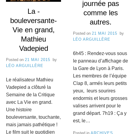
e
journée pas
La -
8
comme les
C
bouleversante-
autres.
a
Vie en grand,
Posted on
21 MAI 2015
by
n
Mathieu
LÉO ARGUILLÈRE
Vadepied
n
6h45 : Rendez-vous sous
e
Posted on
21 MAI 2015
by
le panneau d’affichage de
LÉO ARGUILLÈRE
la Gare de Lyon à Paris.
s
Les membres de l’équipe
Le réalisateur Mathieu
Clap 8, armés leurs petits
Vadepied a clôturé la
yeux, leurs sourires
Semaine de la Critique
endormis et leurs grosses
avec La Vie en grand.
valises arrivent pour le
Une histoire
grand départ. 7h19 : Ça y
bouleversante, touchante,
est, le…
mais jamais pathétique !
Le film suit le quotidien
Posted in
ARCHIVES
,