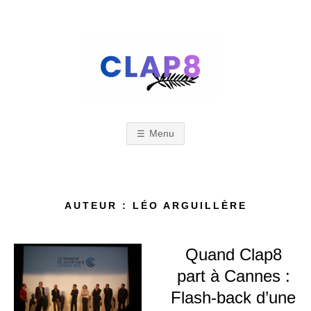
Skip
to
content
C
F
e
s
Menu
L
t
i
A
AUTEUR :
LÉO ARGUILLÈRE
v
a
Quand Clap8
l
P
part à Cannes :
d
Flash-back d’une