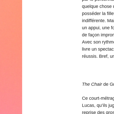
quelque chose 
posséder la fill
indifférente. Ma
un appui, une f
de façon improm
Avec son rythme
livre un specta
réussis. Bref, 
The Chair
de Gr
Ce court-métrag
Lucas, qu’ils j
reprise des gro