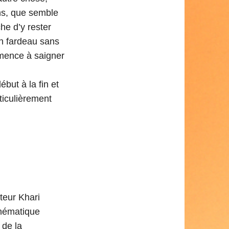
ns, que semble
che d’y rester
in fardeau sans
mmence à saigner
but à la fin et
ticulièrement
teur Khari
thématique
 de la