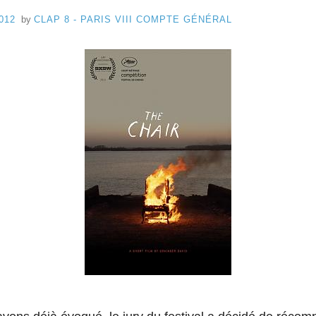
P
d
012
by
CLAP 8 - PARIS VIII COMPTE GÉNÉRAL
e
8
C
a
n
n
e
s