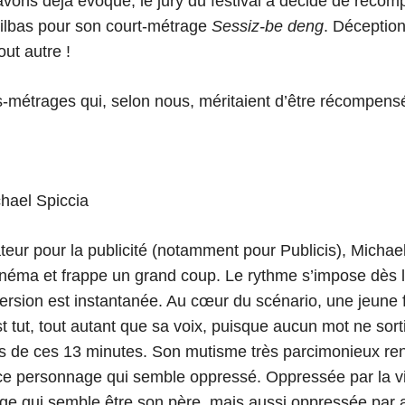
ons déjà évoqué, le jury du festival a décidé de récom
ilbas pour son court-métrage
Sessiz-be deng
. Déception
out autre !
s-métrages qui, selon nous, méritaient d’être récompensé
hael Spiccia
ateur pour la publicité (notamment pour Publicis), Michae
inéma et frappe un grand coup. Le rythme s’impose dès 
ersion est instantanée. Au cœur du scénario, une jeune fi
 tut, tout autant que sa voix, puisque aucun mot ne sort
 de ces 13 minutes. Son mutisme très parcimonieux renf
ce personnage qui semble oppressé. Oppressée par la v
ge qui semble être son père, mais aussi oppressée par 