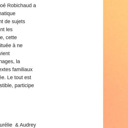
loé Robichaud a
matique
nt de sujets
nt les
e, cette
bituée à ne
vient
nages, la
extes familiaux
e. Le tout est
tible, participe
urélie & Audrey