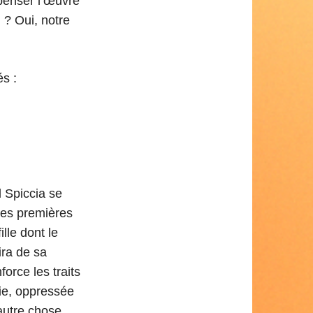
penser l’œuvre
 ? Oui, notre
s :
l Spiccia se
les premières
lle dont le
ira de sa
orce les traits
ie, oppressée
autre chose,