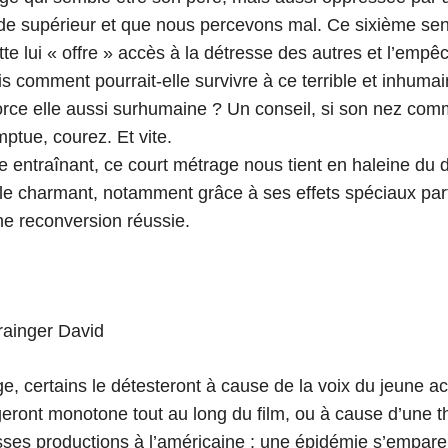
de supérieur et que nous percevons mal. Ce sixième se
ette lui « offre » accès à la détresse des autres et l’empê
is comment pourrait-elle survivre à ce terrible et inhuma
orce elle aussi surhumaine ? Un conseil, si son nez co
ptue, courez. Et vite.
 entraînant, ce court métrage nous tient en haleine du dé
cle charmant, notamment grâce à ses effets spéciaux par
une reconversion réussie.
ainger David
e, certains le détesteront à cause de la voix du jeune ac
ugeront monotone tout au long du film, ou à cause d’une 
sses productions à l’américaine : une épidémie s’empare