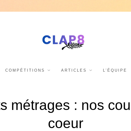
C
F
e
s
L
COMPÉTITIONS
ARTICLES
L’ÉQUIPE
t
i
A
s métrages : nos co
v
a
coeur
l