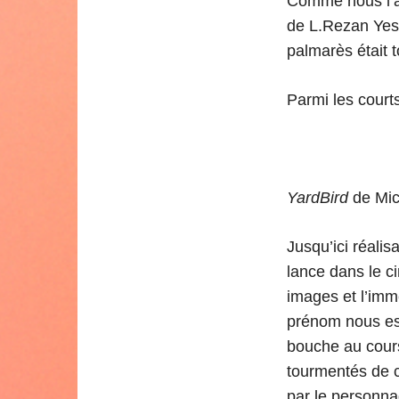
Comme nous l’av
de L.Rezan Yes
palmarès était t
Parmi les court
YardBird
de Mic
Jusqu’ici réalis
lance dans le c
images et l’imm
prénom nous est
bouche au cours
tourmentés de 
par le personna