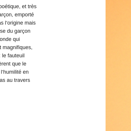
poétique, et très
garçon, emporté
 l’origine mais
euse du garçon
monde qui
nt magnifiques,
le fauteuil
èrent que le
l’humilité en
as au travers