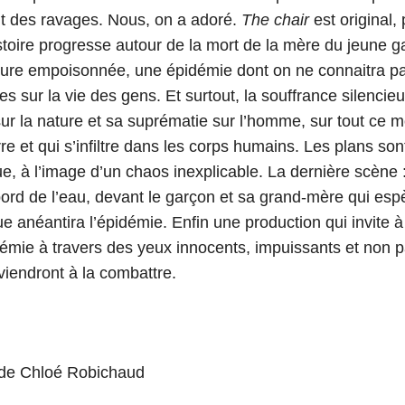
ait des ravages. Nous, on a adoré.
The chair
est original, 
istoire progresse autour de la mort de la mère du jeune 
ure empoisonnée, une épidémie dont on ne connaitra pas
s sur la vie des gens. Et surtout, la souffrance silenci
 sur la nature et sa suprématie sur l’homme, sur tout ce 
rre et qui s’infiltre dans les corps humains. Les plans so
ue, à l’image d’un chaos inexplicable. La dernière scène : 
bord de l’eau, devant le garçon et sa grand-mère qui esp
 anéantira l’épidémie. Enfin une production qui invite à 
démie à travers des yeux innocents, impuissants et non p
viendront à la combattre.
de Chloé Robichaud