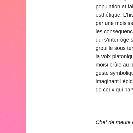
population et f
esthétique. L’h
par une moisiss
les conséquence
qui s’interroge
grouille sous te
la voix platoniq
moisi brûle au 
geste symbolique
imaginant l’épi
de ceux qui par
Chef de meute