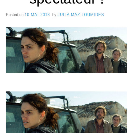
e
8
C
Posted on
10 MAI 2018
by
JULIA MAZ-LOUMIDES
a
n
n
e
s