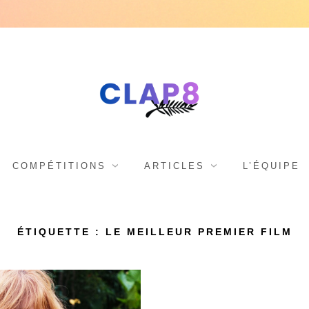
C
F
e
s
L
COMPÉTITIONS
ARTICLES
L’ÉQUIPE
t
i
A
ÉTIQUETTE : LE MEILLEUR PREMIER FILM
v
a
l