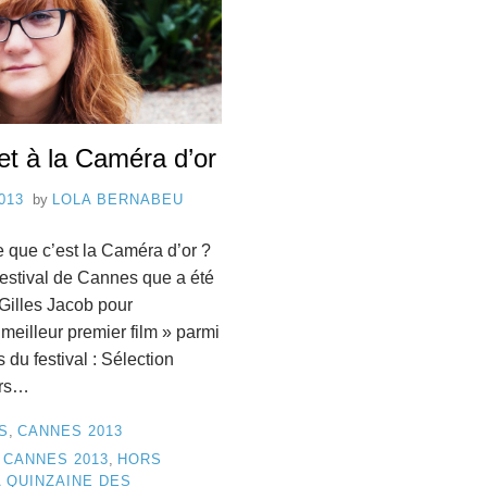
P
d
e
8
C
a
et à la Caméra d’or
n
013
by
LOLA BERNABEU
n
e que c’est la Caméra d’or ?
e
Festival de Cannes que a été
s
Gilles Jacob pour
meilleur premier film » parmi
s du festival : Sélection
hors…
S
,
CANNES 2013
,
CANNES 2013
,
HORS
A QUINZAINE DES