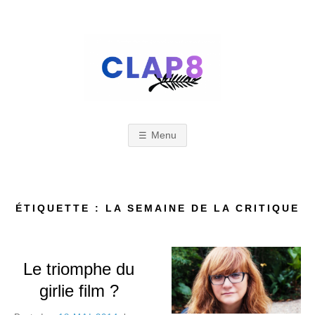
Skip
to
content
C
F
e
s
Menu
L
t
i
A
ÉTIQUETTE : LA SEMAINE DE LA CRITIQUE
v
a
Le triomphe du
l
P
girlie film ?
d