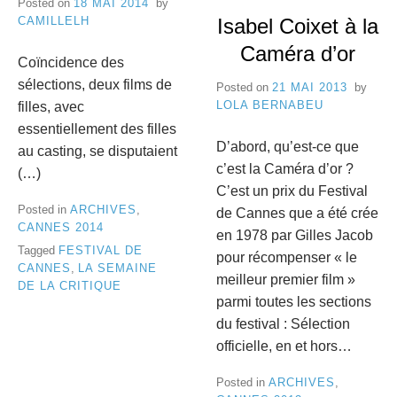
Posted on
18 MAI 2014
by
e
CAMILLELH
Isabel Coixet à la
8
C
Caméra d’or
Coïncidence des
a
sélections, deux films de
Posted on
21 MAI 2013
by
LOLA BERNABEU
n
filles, avec
essentiellement des filles
n
D’abord, qu’est-ce que
au casting, se disputaient
c’est la Caméra d’or ?
(…)
e
C’est un prix du Festival
s
Posted in
ARCHIVES
,
de Cannes que a été crée
CANNES 2014
en 1978 par Gilles Jacob
Tagged
FESTIVAL DE
pour récompenser « le
CANNES
,
LA SEMAINE
meilleur premier film »
DE LA CRITIQUE
parmi toutes les sections
du festival : Sélection
officielle, en et hors…
Posted in
ARCHIVES
,